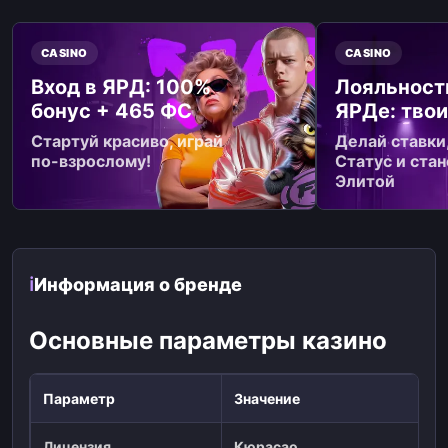
CASINO
CASINO
Вход в ЯРД: 100%
Лояльност
бонус + 465 ФС
ЯРДе: тво
Стартуй красиво, играй
Делай ставки,
по-взрослому!
Статус и ста
Элитой
ℹ
Информация о бренде
Основные параметры казино
Параметр
Значение
Лицензия
Кюрасао