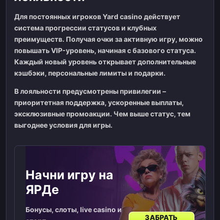
Для постоянных игроков Yard casino действует
система прогрессии статусов и клубных
преимуществ. Получая очки за активную игру, можно
повышать VIP-уровень, начиная с базового статуса.
Каждый новый уровень открывает дополнительные
кэшбэки, персональные лимиты и подарки.
В лояльности предусмотрены привилегии –
приоритетная поддержка, ускоренные выплаты,
эксклюзивные промоакции. Чем выше статус, тем
выгоднее условия для игры.
Начни игру на
ЯРДе
Бонусы, слоты, live casino и
ЗАБРАТЬ