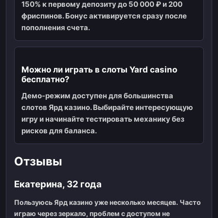
150% к первому депозиту до 50 000 ₽ и 200
фриспинов. Бонус активируется сразу после
пополнения счета.
Можно ли играть в слоты Yard casino
бесплатно?
Демо-режим доступен для большинства
слотов Ярд казино. Выбирайте интересующую
игру и начинайте тестировать механику без
рисков для баланса.
Отзывы
Екатерина, 32 года
Пользуюсь Ярд казино уже несколько месяцев. Часто
играю через зеркало, проблем с доступом не