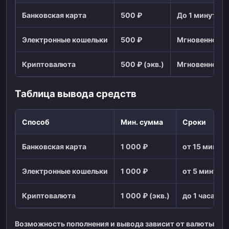
Банковская карта
500 ₽
До 1 минуты
Электронные кошельки
500 ₽
Мгновенно
Криптовалюта
500 ₽ (экв.)
Мгновенно
Таблица вывода средств
Способ
Мин. сумма
Сроки
Банковская карта
1 000 ₽
от 15 минут 
Электронные кошельки
1 000 ₽
от 5 минут
Криптовалюта
1 000 ₽ (экв.)
до 1 часа
Возможность пополнения и вывода зависит от валюты