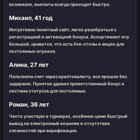
возникало, выплаты всегда приходят быстро.
Михаил, 41 год
Интуитивно понятный сайт, легко разобраться с
регистрацией и активацией бонуса. Ассортимент игр
большой, нравится, что есть live-столы и акции для
постоянных игроков.
Алина, 27 лет
Пополняла счет через криптовалюту, все прошло без
задержек. Приятно удивил приветственный бонус и
система статусов для постоянных.
Роман, 36 лет
Часто участвую в турнирах, особенно ценю быстрый
вывод на электронный кошелек и отсутствие
сложностей при верификации.